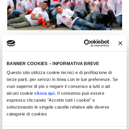
I PROTAGONISTI
Sono loro, i
volontari “Young”
di AISM. Under 40 che
desiderano
cambiare in meglio
l’esperienza delle persone
BANNER COOKIES – INFORMATIVA BREVE
con sclerosi multipla per raggiungere una
vita
Questo sito utilizza cookie tecnici e di profilazione di
soddisfacente
e una piena
inclusione sociale
. Il loro
terze parti, per servizi in linea con le tue preferenze. Se
impegno nasce dal desiderio di costruire qualcosa di
vuoi saperne di più o negare il consenso a tutti o ad
concreto e duraturo. Gli “Young” seguono numerosi
alcuni cookie
clicca qui
. Il consenso può essere
progetti rivolti alle persone
con sclerosi multipla, per
espresso cliccando "Accetto tutti i cookie” o
fornire informazioni
su come affrontare la SM, su come
selezionando le singole caselle relative alle diverse
affermare i loro diritti
, su come usufruire delle
attività
categorie di cookies
associative
messe a loro disposizione.